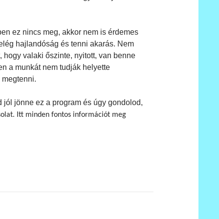
iben ez nincs meg, akkor nem is érdemes
 elég hajlandóság és tenni akarás. Nem
 hogy valaki őszinte, nyitott, van benne
zen a munkát nem tudják helyette
e megtenni.
 jól jönne ez a program és úgy gondolod,
solat. Itt minden fontos információt meg