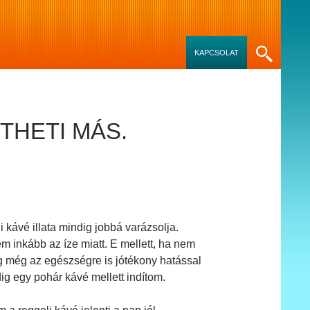
SKIP TO CONTENT
KAPCSOLAT
THETI MÁS.
 kávé illata mindig jobbá varázsolja.
m inkább az íze miatt. E mellett, ha nem
g még az egészségre is jótékony hatással
ig egy pohár kávé mellett indítom.