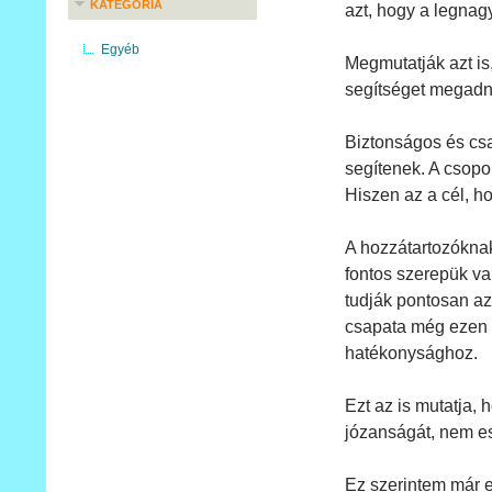
KATEGÓRIA
azt, hogy a legnag
Egyéb
Megmutatják azt is
segítséget megadna
Biztonságos és csa
segítenek. A csopor
Hiszen az a cél, h
A hozzátartozóknak
fontos szerepük va
tudják pontosan az
csapata még ezen a
hatékonysághoz.
Ezt az is mutatja,
józanságát, nem es
Ez szerintem már 