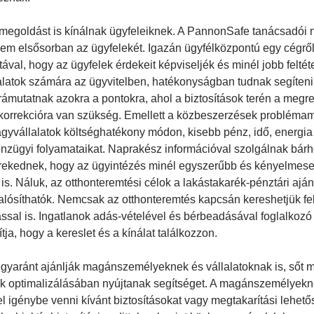
megoldást is kínálnak ügyfeleiknek. A PannonSafe tanácsadói n
nem elsősorban az ügyfelekét. Igazán ügyfélközpontú egy cégrő
ával, hogy az ügyfelek érdekeit képviseljék és minél jobb felté
lalatok számára az ügyvitelben, hatékonyságban tudnak segíteni. 
al rámutatnak azokra a pontokra, ahol a biztosítások terén a me
tt korrekcióra van szükség. Emellett a közbeszerzések problémam
gyvállalatok költséghatékony módon, kisebb pénz, idő, energia
nzügyi folyamataikat. Naprakész információval szolgálnak bárhol
törekednek, hogy az ügyintézés minél egyszerűbb és kényelmes
is. Náluk, az otthonteremtési célok a lakástakarék-pénztári aján
ósíthatók. Nemcsak az otthonteremtés kapcsán kereshetjük fe
ssal is. Ingatlanok adás-vételével és bérbeadásával foglalkozó
ítja, hogy a kereslet és a kínálat találkozzon.
egyaránt ajánlják magánszemélyeknek és vállalatoknak is, sőt 
k optimalizálásában nyújtanak segítséget. A magánszemélyekn
el igénybe venni kívánt biztosításokat vagy megtakarítási lehet