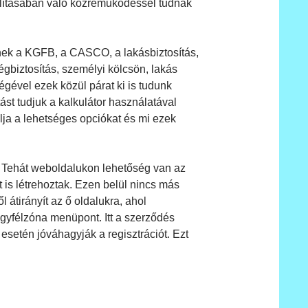
olításában való közreműködéssel tudnak
enek a KGFB, a CASCO, a lakásbiztosítás,
ségbiztosítás, személyi kölcsön, lakás
ségével ezek közül párat ki is tudunk
tást tudjuk a kalkulátor használatával
álja a lehetséges opciókat és mi ezek
l. Tehát weboldalukon lehetőség van az
t is létrehoztak. Ezen belül nincs más
l átirányít az ő oldalukra, ahol
ügyfélzóna menüpont. Itt a szerződés
 esetén jóváhagyják a regisztrációt. Ezt