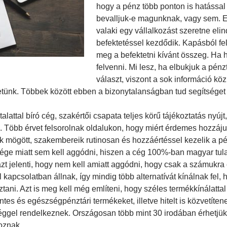
hogy a pénz több ponton is hatással
bevalljuk-e magunknak, vagy sem. E
valaki egy vállalkozást szeretne eli
befektetéssel kezdődik. Kapásból f
meg a befektetni kívánt összeg. Ha 
felvenni. Mi lesz, ha elbukjuk a pén
választ, viszont a sok információ kö
etünk. Többek között ebben a bizonytalanságban tud segítséget
alattal bíró cég, szakértői csapata teljes körű tájékoztatás ny
s. Több érvet felsorolnak oldalukon, hogy miért érdemes hozzájuk
uk mögött, szakembereik rutinosan és hozzáértéssel kezelik a p
sége miatt sem kell aggódni, hiszen a cég 100%-ban magyar tulaj
zt jelenti, hogy nem kell amiatt aggódni, hogy csak a számukra
 kapcsolatban állnak, így mindig több alternatívát kínálnak fel,
tani. Azt is meg kell még említeni, hogy széles termékkínálattal
tes és egészségpénztári termékeket, illetve hitelt is közvetíte
éggel rendelkeznek. Országosan több mint 30 irodában érhetjük e
oznak.