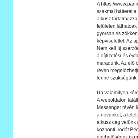
A https://www.pann
szakmai hátterét a 
alkusz tartalmazza 
felületen láthatóa
gyorsan és zökkenő
képviselettel. Az a
Nem kell új szerző
a díjfizetési és é
maradunk. Az élő c
révén megelőzhetjük
lenne szükségünk.
Ha valamilyen kérd
A weboldalon talál
Messenger révén is
a nevünket, a tele
alkusz cég velünk 
központi irodát Pé
elérhetőségek is m