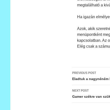
megtalálható a kiv
Ha igazán elmélye
Azok, akik szeretné
menüpontként megta
kapcsolatban. Az ol
Elég csak a számun
PREVIOUS POST
Post navigat
Eladtuk a nagynéném há
NEXT POST
Gamer székre van szü