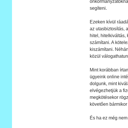
önkormányzatoknak 
segíteni.
Ezeken kívül ráadá
az utasbiztosítás, 
hitel, hitelkiváltá
számítani. A kötele
kiszámítani. Néhán
közül válogathatun
Mint korábban írta
ügyeink online inté
dolgunk, mint kivál
elvégezhetjük a fi
megkötésekor rögzít
követően bármikor 
És ha ez még nem 