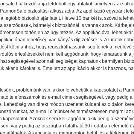
onsafe.hu/ kezdőlapja feldobott egy ablakot, amelyen az e-alku
PannonSafe biztosítási alkusz adja. Az applikáció egyaránt letö
a legtöbb biztosító ajánlatait, illetve 10 bankét is, szóval a lehe
k a szerződések, bármelyik biztosítónál is vannak azok. Kárbeje
mentesen történjen az ügyintézés. Az applikációval lehet akár s
pplikációban lehetőség van kártyás díjfizetésre is. Az iratok e
dést kötni ahhoz, hogy regisztrálhassunk, segítenek a meglévő
vfordulós értesítésekkel nem kell aggódnunk, hogy lemaradunk a j
hat segítségével azonnali segítséget kaphatunk bármilyen biztos
 akár a károkat is. Emellett az applikáció akkor is hasznos, ha
ésünk, problémánk van, akkor felvehetjük a kapcsolatot a Pan
ható telefonszámok és e-mail címek segítségével, vagy pedig a 
. Lehetőség van direkt módon üzenetet küldeni az oldalon kere
fonszámunkat, az e-mail címünket és természetesen megírni az ü
a kapcsolatot. Azoknak sem kell aggódni, akik pedig a személyes
csen, vagy pedig az országban található 30 irodában elérhető üz
egtalálhatók. A kapcsolatok menüponton belül, és a térképem ki