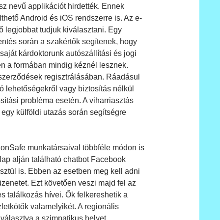
sz nevű applikációt hirdették. Ennek
lthető Android és iOS rendszerre is. Az e-
tő legjobbat tudjuk kiválasztani. Egy
lentés során a szakértők segítenek, hogy
aját kárdoktorunk autószállítási és jogi
bben a formában mindig kéznél lesznek.
 szerződések regisztrálásában. Ráadásul
ó lehetőségekről vagy biztosítás nélkül
ítási probléma esetén. A viharriasztás
 egy külföldi utazás során segítségre
nonSafe munkatársaival többféle módon is
lap alján található chatbot Facebook
sztül is. Ebben az esetben meg kell adni
zenetet. Ezt követően veszi majd fel az
 találkozás hívei. Ők felkereshetik a
letkötők valamelyikét. A regionális
választva a szimpatikus helyet,