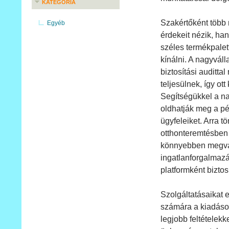
KATEGÓRIA
Szakértőként több 
Egyéb
érdekeit nézik, ha
széles termékpalett
kínálni. A nagyvál
biztosítási auditt
teljesülnek, így o
Segítségükkel a na
oldhatják meg a pé
ügyfeleiket. Arra 
otthonteremtésben 
könnyebben megval
ingatlanforgalmazá
platformként biztos
Szolgáltatásaikat 
számára a kiadáso
legjobb feltételekk