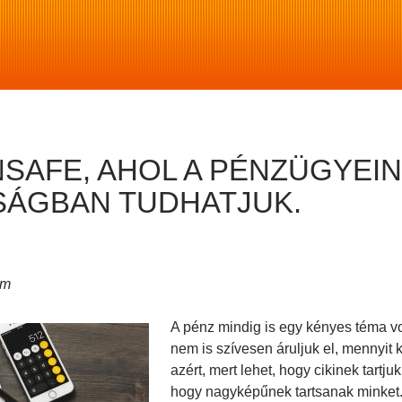
SAFE, AHOL A PÉNZÜGYEI
SÁGBAN TUDHATJUK.
om
A pénz mindig is egy kényes téma vo
nem is szívesen áruljuk el, mennyi
azért, mert lehet, hogy cikinek tartju
hogy nagyképűnek tartsanak minket. 