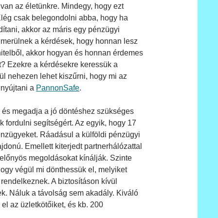
 van az életünkre. Mindegy, hogy ezt
lég csak belegondolni abba, hogy ha
ndítani, akkor az máris egy pénzügyi
elmerülnek a kérdések, hogy honnan lesz
hitelből, akkor hogyan és honnan érdemes
zt? Ezekre a kérdésekre keressük a
zül nehezen lehet kiszűrni, hogy mi az
 nyújtani a
PannonSafe
.
újt, és megadja a jó döntéshez szükséges
 fordulni segítségért. Az egyik, hogy 17
énzügyeket. Ráadásul a külföldi pénzügyi
donú. Emellett kiterjedt partnerhálózattal
 előnyös megoldásokat kínálják. Szinte
 hogy végül mi dönthessük el, melyiket
 rendelkeznek. A biztosításon kívül
nek. Náluk a távolság sem akadály. Kiváló
l az üzletkötőiket, és kb. 200