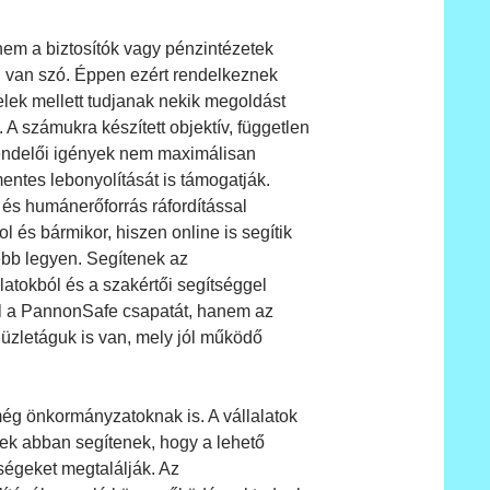
em a biztosítók vagy pénzintézetek
l van szó. Éppen ezért rendelkeznek
telek mellett tudjanak nekik megoldást
A számukra készített objektív, független
grendelői igények nem maximálisan
entes lebonyolítását is támogatják.
 és humánerőforrás ráfordítással
 és bármikor, hiszen online is segítik
ebb legyen. Segítenek az
latokból és a szakértői segítséggel
l a PannonSafe csapatát, hanem az
 üzletáguk is van, mely jól működő
még önkormányzatoknak is. A vállalatok
ek abban segítenek, hogy a lehető
őségeket megtalálják. Az