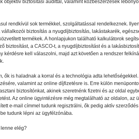
objektív biztosítási audittal, valamint közbeszerzések lebony
sul rendkívül sok termékkel, szolgáltatással rendelkeznek. Ily
a vállalkozói biztosítás a nyugdíjbiztosítás, lakástakarék, egész
s, közvetített termékek. A honlapjukon található kalkulátorok segít
ző biztosítást, a CASCO-t, a nyugdíjbiztosítást és a lakásbiztosí
y kérdésre kell válaszolni, majd azt követően a rendszer felkín
k.
m, ők is haladnak a korral és a technológia adta lehetőségekke
zésére, valamint az online díjfizetésre is. Erre külön menüponto
asztani biztosítónkat, akinek szeretnénk fizetni és az oldal egybő
zetést. Az online ügyintézésre még megtalálható az oldalon, az 
ett e-mail címmel tudunk regisztrálni, ők pedig aktív szerződés
be tudunk lépni az ügyfélzónába.
lenne elég?