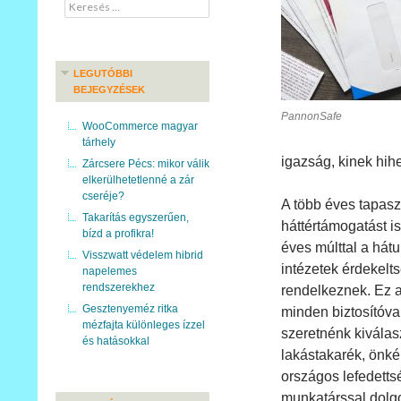
Keresés:
LEGUTÓBBI
BEJEGYZÉSEK
PannonSafe
WooCommerce magyar
tárhely
igazság, kinek hih
Zárcsere Pécs: mikor válik
elkerülhetetlenné a zár
cseréje?
A több éves tapaszt
Takarítás egyszerűen,
háttértámogatást i
bízd a profikra!
éves múlttal a hát
Visszwatt védelem hibrid
intézetek érdekelt
napelemes
rendszerekhez
rendelkeznek. Ez a
Gesztenyeméz ritka
minden biztosítóval
mézfajta különleges ízzel
szeretnénk kiválasz
és hatásokkal
lakástakarék, önkén
országos lefedetts
munkatárssal dolg