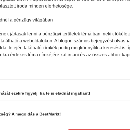
álasztott iroda minden elérhetősége.
dnél a pénzügy világában
nek jártasak lenni a pénzügyi területek témáiban, nekik tökélet
lálható a weboldalukon. A blogon számos bejegyzést olvashatu
dal tetején található címkék pedig megkönnyítik a keresést is, 
kra érdekes téma címkéjére kattintani és az összes ahhoz kapc
ion
zát ezekre figyelj, ha te is eladnál ingatlant!
kség? A megoldás a BestMarkt!