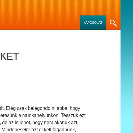
SKIP TO CONTENT
KAPCSOLAT
NKET
lt. Elég csak belegondolni abba, hogy
t keresünk a munkahelyünkön. Tesszük ezt
k, de az is lehet, hogy nem akarjuk azt,
Mindenesetre azt el kell fogadnunk,