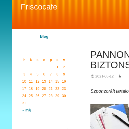
Friscocafe
Search
Blog
2026. AUGUSZTUS
PANNON
h
k
s
c
p
s
v
BIZTON
1
2
3
4
5
6
7
8
9
2021-08-12
10
11
12
13
14
15
16
17
18
19
20
21
22
23
Szponzorált tartal
24
25
26
27
28
29
30
31
« máj